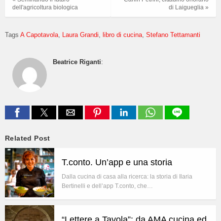
dell'agricoltura biologica
di Laigueglia »
Tags
A Capotavola
Laura Grandi
libro di cucina
Stefano Tettamanti
Beatrice Riganti
:
Related Post
T.conto. Un’app e una storia
Dalla cucina di casa alla ricerca: la storia di Ilaria
Bertinelli e dell’app T.conto, che…
“Lettere a Tavola”: da AMA cucina ed