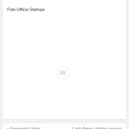
Foto Ufficio Stampa
Ad
« Seminando il futuro
Carlin Petrini, cittadino onorario