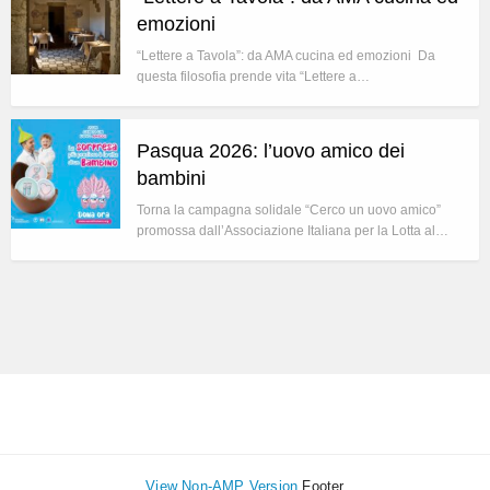
emozioni
“Lettere a Tavola”: da AMA cucina ed emozioni Da
questa filosofia prende vita “Lettere a…
Pasqua 2026: l’uovo amico dei
bambini
Torna la campagna solidale “Cerco un uovo amico”
promossa dall’Associazione Italiana per la Lotta al…
View Non-AMP Version
Footer