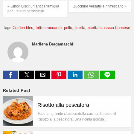
« Ginori Lisci: un’antica famiglia
Zucchine versatili e rinfrescanti »
per il futuro sostenibile
Tags
Cordon bleu
fritto croccante
pollo
ricetta
ricetta classica francese
Marilena Bergamaschi
:
Related Post
Risotto alla pescatora
Ecco un grande classico della cucina di pesce: il
Risotto alla pescatora. Una ricetta golosa…