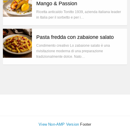
Mango & Passion
Ricetta anticaldo Tonitto 1939, azienda italiana leader
in Italia per il sorbetto e per i…
Pasta fredda con zabaione salato
Condimento creativo Lo zabaione salato è una
rivisitazione moderna di una preparazione
tradizionalmente dolce. Nato…
View Non-AMP Version
Footer