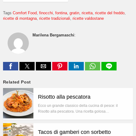
Tags
Comfort Food
finocchi
fontina
gratin
ricetta
ricette del freddo
ricette di montagna
ricette tradizionali
ricette valdostane
Marilena Bergamaschi
:
Related Post
Risotto alla pescatora
Ecco un grande classico della cucina di pesce: il
Risotto alla pescatora. Una ricetta golosa…
Tacos di gamberi con sorbetto