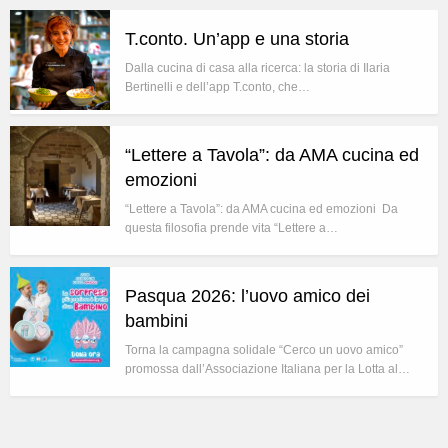
T.conto. Un’app e una storia
Dalla cucina di casa alla ricerca: la storia di Ilaria
Bertinelli e dell’app T.conto, che…
“Lettere a Tavola”: da AMA cucina ed
emozioni
“Lettere a Tavola”: da AMA cucina ed emozioni Da
questa filosofia prende vita “Lettere a…
Pasqua 2026: l’uovo amico dei
bambini
Torna la campagna solidale “Cerco un uovo amico”
promossa dall’Associazione Italiana per la Lotta al…