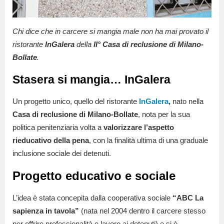
Chi dice che in carcere si mangia male non ha mai provato il
ristorante
InGalera
della
II° Casa di reclusione di Milano-
Bollate
.
Stasera si mangia… InGalera
Un progetto unico, quello del ristorante
InGalera
,
nato nella
Casa di reclusione di Milano-Bollate
, nota per la sua
politica penitenziaria volta a
valorizzare l’aspetto
rieducativo della pena
, con la finalità ultima di una graduale
inclusione sociale dei detenuti.
Progetto educativo e sociale
L’idea è stata concepita dalla cooperativa sociale
“ABC La
sapienza in tavola”
(nata nel 2004 dentro il carcere stesso
per offrire professionalità e lavoro ai detenuti) e si è