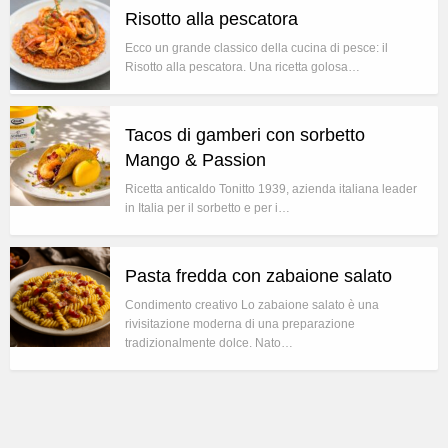
Risotto alla pescatora
Ecco un grande classico della cucina di pesce: il
Risotto alla pescatora. Una ricetta golosa…
Tacos di gamberi con sorbetto
Mango & Passion
Ricetta anticaldo Tonitto 1939, azienda italiana leader
in Italia per il sorbetto e per i…
Pasta fredda con zabaione salato
Condimento creativo Lo zabaione salato è una
rivisitazione moderna di una preparazione
tradizionalmente dolce. Nato…