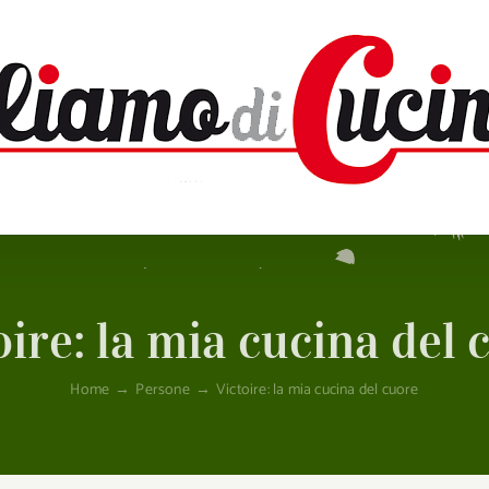
oire: la mia cucina del 
Home
→
Persone
→
Victoire: la mia cucina del cuore