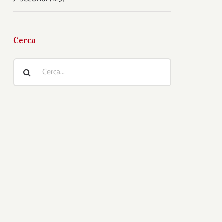
Cerca
Cerca
per: