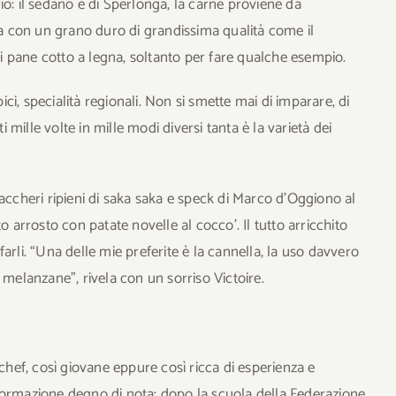
orio: il sedano è di Sperlonga, la carne proviene da
tta con un grano duro di grandissima qualità come il
 pane cotto a legna, soltanto per fare qualche esempio.
pici, specialità regionali. Non si smette mai di imparare, di
i mille volte in mille modi diversi tanta è la varietà dei
paccheri ripieni di saka saka e speck di Marco d’Oggiono al
o arrosto con patate novelle al cocco’. Il tutto arricchito
arli. “Una delle mie preferite è la cannella, la uso davvero
 melanzane”, rivela con un sorriso Victoire.
 chef, così giovane eppure così ricca di esperienza e
formazione degno di nota: dopo la scuola della Federazione