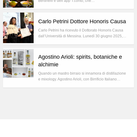
Bertinelli e dell’app T.conto, che…
Carlo Petrini Dottore Honoris Causa
Carlo Petrini ha ricevuto il Dottorato Honoris Causa
dall’Università di Messina. Lunedì 30 giugno 2025,…
Agostino Arioli: spirits, botaniche e
alchimie
Quando un mastro birraio si innamora di distillazione
e mixology. Agostino Arioli, con Birrificio Italiano…