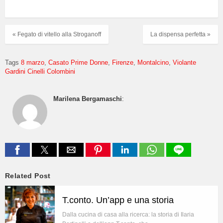
« Fegato di vitello alla Stroganoff
La dispensa perfetta »
Tags
8 marzo
Casato Prime Donne
Firenze
Montalcino
Violante
Gardini Cinelli Colombini
Marilena Bergamaschi
:
Related Post
T.conto. Un’app e una storia
Dalla cucina di casa alla ricerca: la storia di Ilaria