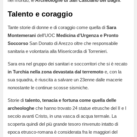
nel mondo, le
Archeologhe di San Casciano dei Bagni
.
Talento e coraggio
Tante storie di donne e di coraggio come quella di
Sara
Montemerani
dell’UOC
Medicina d’Urgenza e Pronto
Soccorso
San Donato di Arezzo oltre che responsabile
sanitaria e volontaria alla Misericordia di Torrenieri.
Sara era nel gruppo dei sanitari e soccorritori che si è recato
in Turchia nella zona devastata dal terremoto
e, con la
sua squadra, è riuscita a salvare un 23enne dalle macerie
nonostante le continue scosse sismiche.
Storie di
talento, tenacia e fortuna come quella delle
archeologhe
che hanno trovato 24 statue etrusche del II e I
secolo avanti Cristo, in una vasca di acqua termale. La
scoperta quindi del più grande tesoro rinvenuto intatto di
epoca etrusco-romana è considerata fra le maggiori del