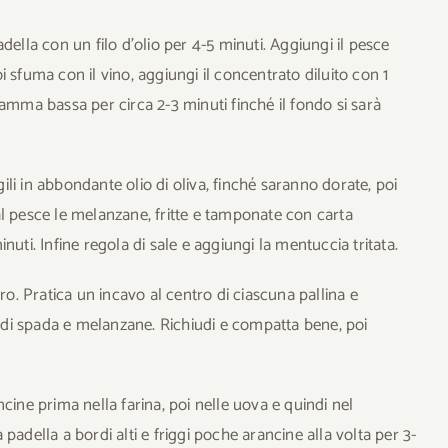
padella con un filo d’olio per 4-5 minuti. Aggiungi il pesce
poi sfuma con il vino, aggiungi il concentrato diluito con 1
iamma bassa per circa 2-3 minuti finché il fondo si sarà
gili in abbondante olio di oliva, finché saranno dorate, poi
l pesce le melanzane, fritte e tamponate con carta
uti. Infine regola di sale e aggiungi la mentuccia tritata.
ro. Pratica un incavo al centro di ciascuna pallina e
di spada e melanzane. Richiudi e compatta bene, poi
cine prima nella farina, poi nelle uova e quindi nel
padella a bordi alti e friggi poche arancine alla volta per 3-