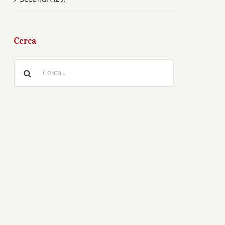
Cerca
Cerca
per: