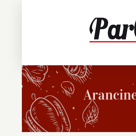
Salta
al
contenuto
Arancine