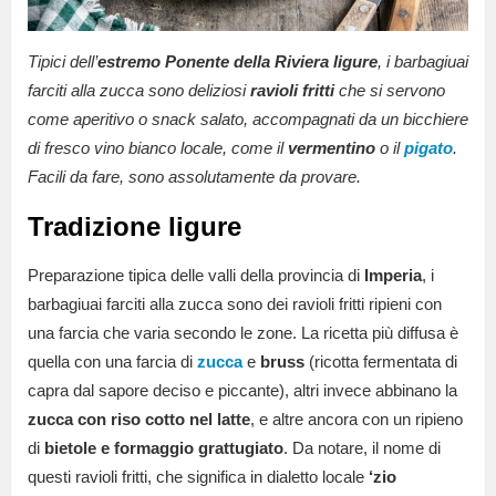
Tipici dell’
estremo Ponente della Riviera ligure
, i barbagiuai
farciti alla zucca sono deliziosi
ravioli fritti
che si servono
come aperitivo o snack salato, accompagnati da un bicchiere
di fresco vino bianco locale, come il
vermentino
o il
pigato
.
Facili da fare, sono assolutamente da provare.
Tradizione ligure
Preparazione tipica delle valli della provincia di
Imperia
, i
barbagiuai farciti alla zucca sono dei ravioli fritti ripieni con
una farcia che varia secondo le zone. La ricetta più diffusa è
quella con una farcia di
zucca
e
bruss
(ricotta fermentata di
capra dal sapore deciso e piccante), altri invece abbinano la
zucca con riso cotto nel latte
, e altre ancora con un ripieno
di
bietole e formaggio grattugiato
. Da notare, il nome di
questi ravioli fritti, che significa in dialetto locale
‘zio