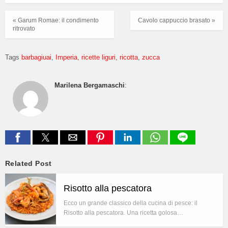
« Garum Romae: il condimento
Cavolo cappuccio brasato »
ritrovato
Tags
barbagiuai
Imperia
ricette liguri
ricotta
zucca
Marilena Bergamaschi
:
Related Post
Risotto alla pescatora
Ecco un grande classico della cucina di pesce: il
Risotto alla pescatora. Una ricetta golosa…