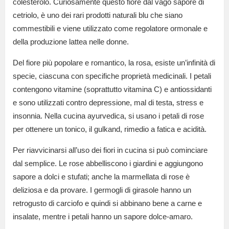
colesterolo. Curiosamente questo fiore dal vago sapore di
cetriolo, è uno dei rari prodotti naturali blu che siano
commestibili e viene utilizzato come regolatore ormonale e
della produzione lattea nelle donne.
Del fiore più popolare e romantico, la rosa, esiste un’infinità di
specie, ciascuna con specifiche proprietà medicinali. I petali
contengono vitamine (soprattutto vitamina C) e antiossidanti
e sono utilizzati contro depressione, mal di testa, stress e
insonnia. Nella cucina ayurvedica, si usano i petali di rose
per ottenere un tonico, il gulkand, rimedio a fatica e acidità.
Per riavvicinarsi all’uso dei fiori in cucina si può cominciare
dal semplice. Le rose abbelliscono i giardini e aggiungono
sapore a dolci e stufati; anche la marmellata di rose è
deliziosa e da provare. I germogli di girasole hanno un
retrogusto di carciofo e quindi si abbinano bene a carne e
insalate, mentre i petali hanno un sapore dolce-amaro.