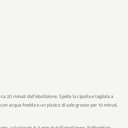
a 20 minuti dall’ebollizione. Spella la cipolla e tagliala a
a con acqua fredda e un pizzico di sale grosso per 10 minuti,
eto, calcolando 8-9 minuti dall’ebollizione. Raffreddale