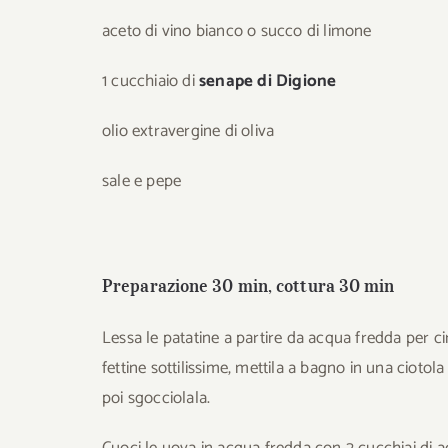
aceto di vino bianco o succo di limone
1 cucchiaio di
senape di Digione
olio extravergine di oliva
sale e pepe
Preparazione 30 min, cottura 30 min
Lessa le patatine a partire da acqua fredda per circ
fettine sottilissime, mettila a bagno in una ciotol
poi sgocciolala.
Cuoci le uova in acqua fredda con 2 cucchiai di ac