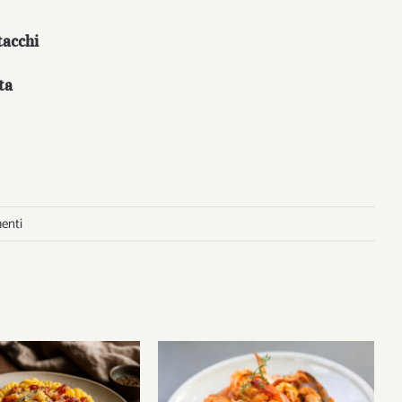
tacchi
ta
enti