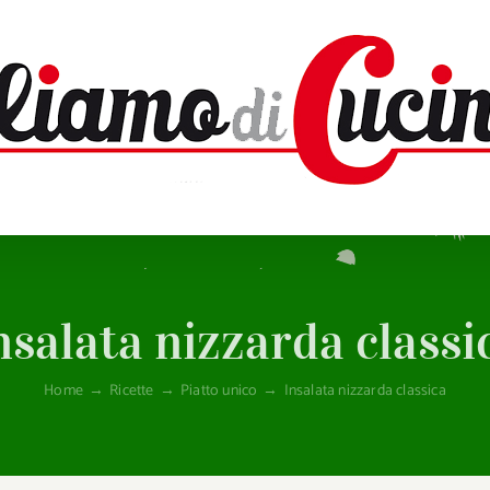
nsalata nizzarda classi
Home
→
Ricette
→
Piatto unico
→
Insalata nizzarda classica