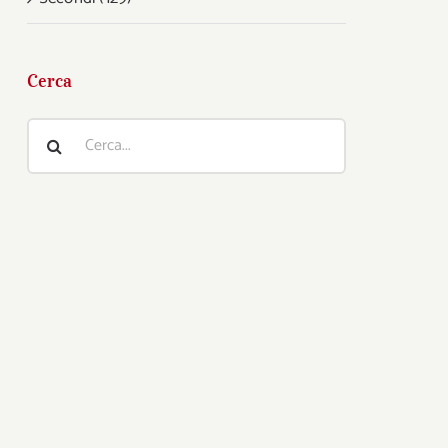
Cerca
Cerca
per: