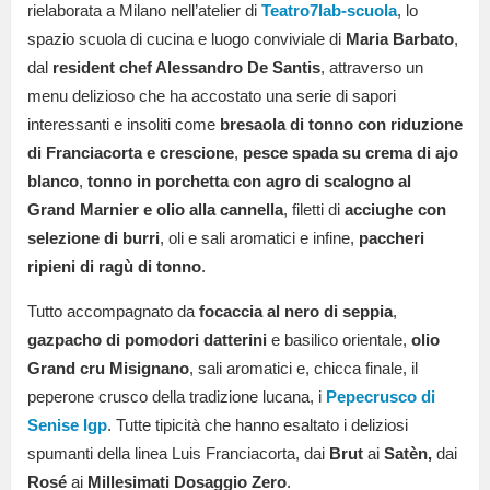
rielaborata a Milano nell’atelier di
Teatro7lab-scuola
, lo
spazio scuola di cucina e luogo conviviale di
Maria Barbato
,
dal
resident chef Alessandro De Santis
, attraverso un
menu delizioso che ha accostato una serie di sapori
interessanti e insoliti come
bresaola di tonno con riduzione
di Franciacorta e crescione
,
pesce spada su crema di ajo
blanco
,
tonno in porchetta con agro di scalogno al
Grand Marnier e olio alla cannella
, filetti di
acciughe con
selezione di burri
, oli e sali aromatici e infine,
paccheri
ripieni di ragù di tonno
.
Tutto accompagnato da
focaccia al nero di seppia
,
gazpacho di pomodori datterini
e basilico orientale,
olio
Grand cru Misignano
, sali aromatici e, chicca finale, il
peperone crusco della tradizione lucana, i
Pepecrusco di
Senise Igp
. Tutte tipicità che hanno esaltato i deliziosi
spumanti della linea Luis Franciacorta, dai
Brut
ai
Satèn,
dai
Rosé
ai
Millesimati Dosaggio Zero
.