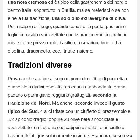
una nota cremosa
ed è tipico della gastronomia del nord e
centro Italia, soprattutto in
Emilia
, ma se preferisci o se non
è nella tua tradizione,
usa solo olio extravergine di oliva
.
Per insaporire il sugo, quando condisci la pasta, puoi unire
foglie di basilico spezzettate con le mani o erbe aromatiche
miste come prezzemolo, basilico, rosmarino, timo, erba
cipollina, dragoncello, ecc., tritate insieme.
Tradizioni diverse
Prova anche a unire al sugo di pomodoro 40 g di pancetta o
guanciale a dadini rosolati e croccanti e abbondante grana
padano o parmigiano reggiano grattugiati,
secondo la
tradizione del Nord
. Ma anche, secondo invece
il gusto
tipico del Sud
, 4 alici tritate con un ciuffetto di prezzemolo e
1/2 spicchio d’aglio; oppure 20 olive nere snocciolate e
spezzettate, un cucchiaio di capperi dissalati e un ciuffo di
basilico, tritati grossolanamente insieme. E ancora,
la scorza