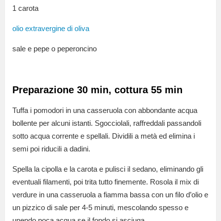
1 carota
olio extravergine di oliva
sale e pepe o peperoncino
Preparazione 30 min, cottura 55 min
Tuffa i pomodori in una casseruola con abbondante acqua
bollente per alcuni istanti. Sgocciolali, raffreddali passandoli
sotto acqua corrente e spellali. Dividili a metà ed elimina i
semi poi riducili a dadini.
Spella la cipolla e la carota e pulisci il sedano, eliminando gli
eventuali filamenti, poi trita tutto finemente. Rosola il mix di
verdure in una casseruola a fiamma bassa con un filo d’olio e
un pizzico di sale per 4-5 minuti, mescolando spesso e
unendo poca acqua se il fondo si asciuga.