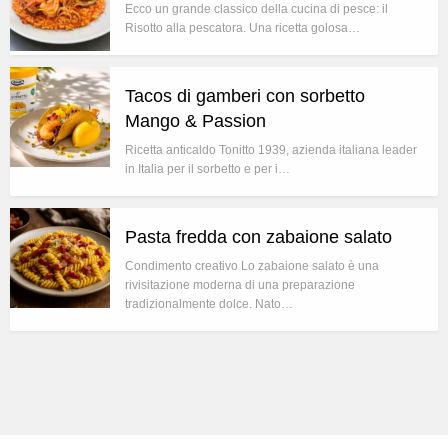
Ecco un grande classico della cucina di pesce: il
Risotto alla pescatora. Una ricetta golosa…
Tacos di gamberi con sorbetto
Mango & Passion
Ricetta anticaldo Tonitto 1939, azienda italiana leader
in Italia per il sorbetto e per i…
Pasta fredda con zabaione salato
Condimento creativo Lo zabaione salato è una
rivisitazione moderna di una preparazione
tradizionalmente dolce. Nato…