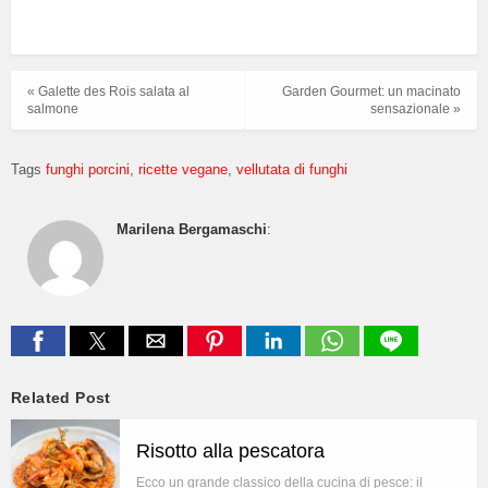
« Galette des Rois salata al
Garden Gourmet: un macinato
salmone
sensazionale »
Tags
funghi porcini
ricette vegane
vellutata di funghi
Marilena Bergamaschi
:
Related Post
Risotto alla pescatora
Ecco un grande classico della cucina di pesce: il