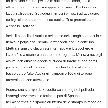
un pentolino e cuoci per 1-2 minuti mescolando, fino a
ottenere un composto sciropposo, poi unisci l’alchermes e
lascia raffreddare. Sciacqua i lamponi e mettili ad asciugare
su fogli di carta assorbente da cucina. Trita grossolanamente
a coltello il torrone.
Incidi il baccello di vaniglia nel senso della lunghezza, aprilo e
ricava la polpa con i semini, grattandola con un coltellino.
Mettila in una ciotola, unisci il formaggio e lo zucchero e
lavora fino a ottenere una crema omogenea. Monta a neve gli
albumi con qualche goccia di succo di limone e incorporali
poco per volta al composto, mescolando delicatamente dal
basso verso l’alto. Aggiungi i lamponi e 100 g di torrone
mescolando con attenzione.
Fodera uno stampo da zuccotto con un foglio di pellicola,
immergi brevemente le fettine di pan di Spagna
nell’alchermes e disponile all’interno dello stampo in modo da