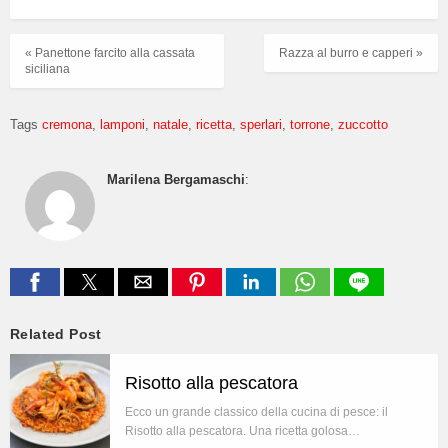
« Panettone farcito alla cassata
Razza al burro e capperi »
siciliana
Tags
cremona
lamponi
natale
ricetta
sperlari
torrone
zuccotto
Marilena Bergamaschi
:
Related Post
Risotto alla pescatora
Ecco un grande classico della cucina di pesce: il
Risotto alla pescatora. Una ricetta golosa…