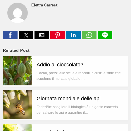
Elettra Carrera
:
Related Post
Addio al cioccolato?
Cacao, prezzi alle stelle e raccolti in crisi: le sfide che
scuotono il mercato globale.…
Giornata mondiale delle api
FederBio: scegliere il biologico è un gesto concreto
per salvare le api e garantire il…