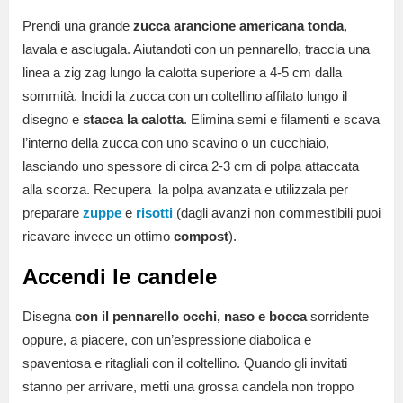
Prendi una grande
zucca arancione americana tonda
,
lavala e asciugala. Aiutandoti con un pennarello, traccia una
linea a zig zag lungo la calotta superiore a 4-5 cm dalla
sommità. Incidi la zucca con un coltellino affilato lungo il
disegno e
stacca la calotta
. Elimina semi e filamenti e scava
l’interno della zucca con uno scavino o un cucchiaio,
lasciando uno spessore di circa 2-3 cm di polpa attaccata
alla scorza. Recupera la polpa avanzata e utilizzala per
preparare
zuppe
e
risotti
(dagli avanzi non commestibili puoi
ricavare invece un ottimo
compost
).
Accendi le candele
Disegna
con il pennarello occhi, naso e bocca
sorridente
oppure, a piacere, con un’espressione diabolica e
spaventosa e ritagliali con il coltellino. Quando gli invitati
stanno per arrivare, metti una grossa candela non troppo