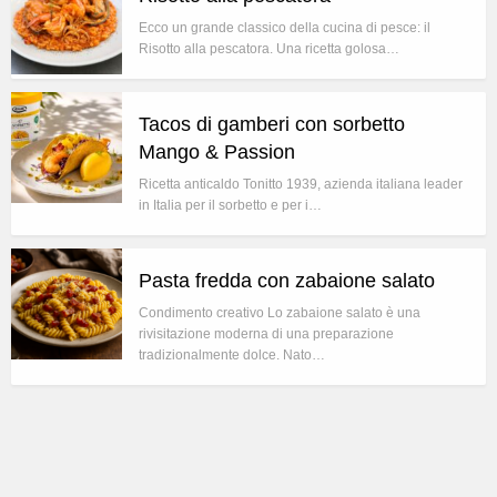
Ecco un grande classico della cucina di pesce: il
Risotto alla pescatora. Una ricetta golosa…
Tacos di gamberi con sorbetto
Mango & Passion
Ricetta anticaldo Tonitto 1939, azienda italiana leader
in Italia per il sorbetto e per i…
Pasta fredda con zabaione salato
Condimento creativo Lo zabaione salato è una
rivisitazione moderna di una preparazione
tradizionalmente dolce. Nato…