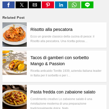
Related Post
Risotto alla pescatora
Ecco un grande classico della cucina di pesce: il
Risotto alla pescatora. Una ricetta golosa…
Tacos di gamberi con sorbetto
Mango & Passion
Ricetta anticaldo Tonitto 1939, azienda italiana leader
in Italia per il sorbetto e per i…
Pasta fredda con zabaione salato
Condimento creativo Lo zabaione salato è una
rivisitazione moderna di una preparazione
tradizionalmente dolce. Nato…