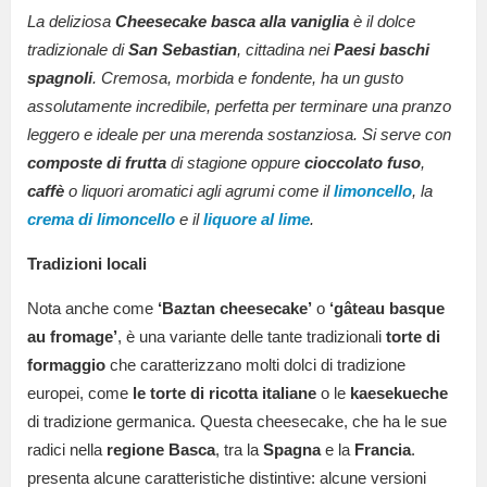
La deliziosa
Cheesecake basca alla vaniglia
è il dolce
tradizionale di
San Sebastian
, cittadina nei
Paesi baschi
spagnoli
. Cremosa, morbida e fondente, ha un gusto
assolutamente incredibile, perfetta per terminare una pranzo
leggero e ideale per una merenda sostanziosa. Si serve con
composte di frutta
di stagione oppure
cioccolato fuso
,
caffè
o liquori aromatici agli agrumi come il
limoncello
, la
crema di limoncello
e il
liquore al lime
.
Tradizioni locali
Nota anche come
‘Baztan cheesecake’
o
‘gâteau basque
au fromage’
, è una variante delle tante tradizionali
torte di
formaggio
che caratterizzano molti dolci di tradizione
europei, come
le torte di ricotta italiane
o le
kaesekueche
di tradizione germanica. Questa cheesecake, che ha le sue
radici nella
regione Basca
, tra la
Spagna
e la
Francia
.
presenta alcune caratteristiche distintive: a
lcune versioni