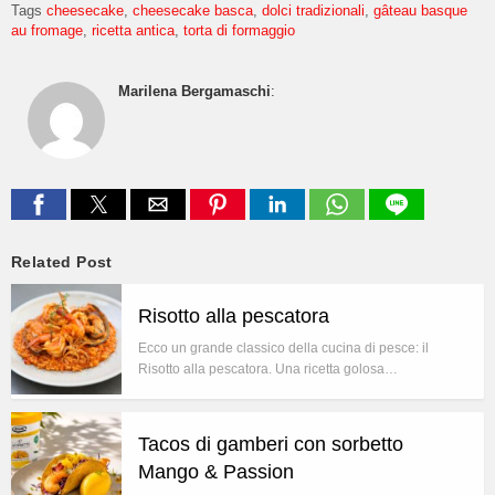
Tags
cheesecake
cheesecake basca
dolci tradizionali
gâteau basque
au fromage
ricetta antica
torta di formaggio
Marilena Bergamaschi
:
Related Post
Risotto alla pescatora
Ecco un grande classico della cucina di pesce: il
Risotto alla pescatora. Una ricetta golosa…
Tacos di gamberi con sorbetto
Mango & Passion