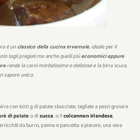
ura è un
classico della cucina invernale
, ideale per il
lo tagli pregiati ma anche quelli più
economici
eppure
ura
rende la carni morbidissime e deliziose e la birra scura,
un sapore unico.
ra con 600 g di patate sbucciate, tagliate a pezzi grossi e
urè di patate
o di
zucca
, o il
colcannon irlandese
,
 arricchiti da burro, panna e pancetta a piacere, una vera