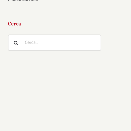
Cerca
Cerca
per: