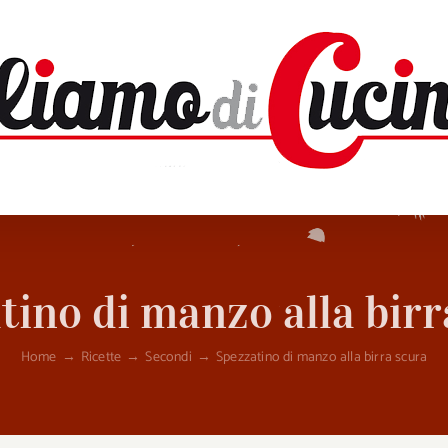
tino di manzo alla birr
Home
→
Ricette
→
Secondi
→
Spezzatino di manzo alla birra scura