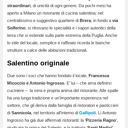
straordinari
, di unicità di ogni genere. Da pochi mesi ha
aperto a Milano un ristorante di cucina salentina: nel
centralissimo e suggestivo quartiere di
Brera
, in fondo a
via
Solferino
, si ritrovano le specialità e i sapori autentici della
terra che si estende sulla parte estrema della Puglia. Anche
lo stile del locale, semplice e raffinato ricorda le bianche
strutture a calce delle abitazioni tradizionali.
Salentino originale
Due sono i soci che hanno fondato il locale,
Francesca
Micoccio e Antonio Ingrosso
. E’ lui – che ama definirsi
cuciniere – la vera e propria anima del ristorante. Alle spalle
ha una lunga tradizione e un’importante esperienza nel
settore, che gli deriva dalla famiglia di ristoratori e pasticcieri
di
Sannicola
, nel territorio all’interno di
Gallipoli
. Lì Antonio
Ingrosso ha già due affermati ristoranti: la ‘
Pizzeria Ragno
‘,
giudicata la prima del Salento, e la trattoria ‘
Santi Medici’
,