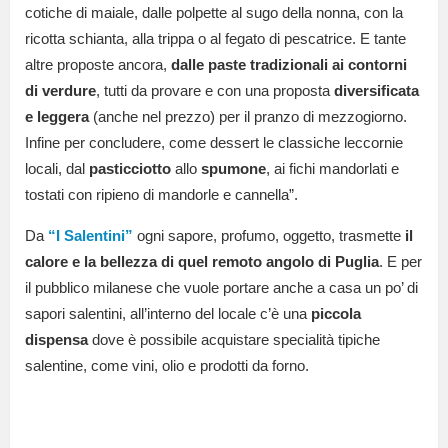
cotiche di maiale, dalle polpette al sugo della nonna, con la
ricotta schianta, alla trippa o al fegato di pescatrice. E tante
altre proposte ancora,
dalle paste tradizionali ai contorni
di verdure
, tutti da provare e con una proposta
diversificata
e leggera
(anche nel prezzo) per il pranzo di mezzogiorno.
Infine per concludere, come dessert le classiche leccornie
locali, dal
pasticciotto
allo
spumone
, ai fichi mandorlati e
tostati con ripieno di mandorle e cannella”.
Da
“I Salentini”
ogni sapore, profumo, oggetto, trasmette
il
calore e la bellezza di quel remoto angolo di Puglia
. E per
il pubblico milanese che vuole portare anche a casa un po’ di
sapori salentini, all’interno del locale c’è una
piccola
dispensa
dove è possibile acquistare specialità tipiche
salentine, come vini, olio e prodotti da forno.