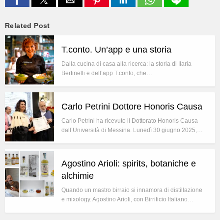
Related Post
T.conto. Un’app e una storia
Dalla cucina di casa alla ricerca: la storia di Ilaria
Bertinelli e dell’app T.conto, che…
Carlo Petrini Dottore Honoris Causa
Carlo Petrini ha ricevuto il Dottorato Honoris Causa
dall’Università di Messina. Lunedì 30 giugno 2025,…
Agostino Arioli: spirits, botaniche e
alchimie
Quando un mastro birraio si innamora di distillazione
e mixology. Agostino Arioli, con Birrificio Italiano…