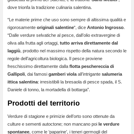
dove trionfa la tradizione culinaria salentina.
“Le materie prime che uso sono sempre di altissima qualità e
rigorosamente
originali salentine
“, dice
Antonio Ingrosso
.
“Dalle verdure selvatiche al pesce, dall’olio extravergine di
oliva alla frutta agli ortaggi,
tutto arriva direttamente dal
laggiù
, prodotto nel massimo rispetto della natura secondo le
regole dell’agricoltura biologica. Il pesce proviene
freschissimo direttamente dalla
flotta peschereccia di
Gallipoli
, dai famosi
gamberi viola
all’intrigante
salumeria
ittica salentina
: irresistibili la bresaola di pesce spada, il S.
Daniele di tonno, la mortadella di bottarga”.
Prodotti del territorio
Verdure di stagione e primizie dell’orto sono ottenute da
culture e sementi autoctone; non mancano poi
le verdure
spontanee
, come le ‘paparine’, i teneri germogli del