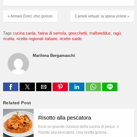
« Armani Dolci: chic goloso
Carrelli virtuali: la spesa online »
Tags
cucina sarda
farina di semola
gnocchetti
malloreddus
ragù
ricetta
ricette regionali italiane
ricette sarde
Marilena Bergamaschi
:
Related Post
Risotto alla pescatora
Ecco un grande classico della cucina di pesce: il
Risotto alla pescatora. Una ricetta golosa…