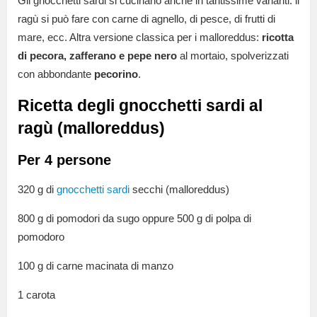
Gli gnocchetti sardi si cucinano anche in tantissime varianti: il
ragù si può fare con carne di agnello, di pesce, di frutti di
mare, ecc. Altra versione classica per i malloreddus:
ricotta
di pecora, zafferano e pepe nero
al mortaio, spolverizzati
con abbondante
pecorino
.
Ricetta degli gnocchetti sardi al
ragù (malloreddus)
Per 4 persone
320 g di
gnocchetti sardi
secchi (malloreddus)
800 g di pomodori da sugo oppure 500 g di polpa di
pomodoro
100 g di carne macinata di manzo
1 carota